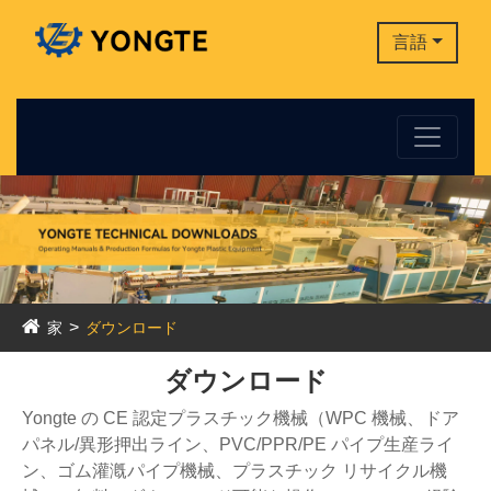
言語
家
ダウンロード
ダウンロード
Yongte の CE 認定プラスチック機械（WPC 機械、ドア
パネル/異形押出ライン、PVC/PPR/PE パイプ生産ライ
ン、ゴム灌漑パイプ機械、プラスチック リサイクル機