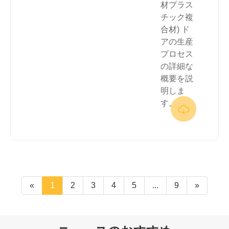
材プラス
チック複
合材) ド
アの生産
プロセス
の詳細な
概要を説
明しま
す。

«
1
2
3
4
5
...
9
»