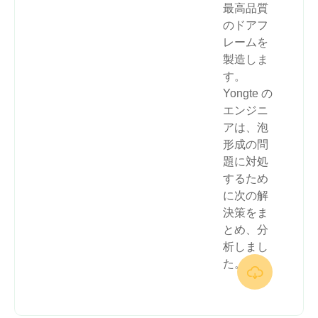
最高品質
のドアフ
レームを
製造しま
す。
Yongte の
エンジニ
アは、泡
形成の問
題に対処
するため
に次の解
決策をま
とめ、分
析しまし
た。
