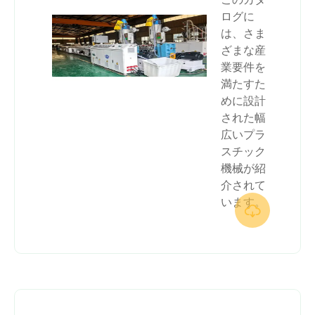
ログに
は、さま
ざまな産
業要件を
満たすた
めに設計
された幅
広いプラ
スチック
機械が紹
介されて
います。
