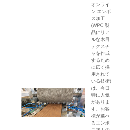
オンライ
ン エンボ
ス加工
(WPC 製
品にリア
ルな木目
テクスチ
ャを作成
するため
に広く採
用されて
いる技術)
は、今日
特に人気
がありま
す。お客
様が選べ
るエンボ
ス加工の