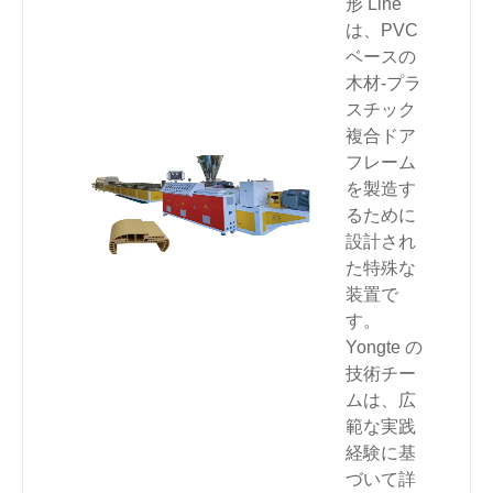
形 Line
は、PVC
ベースの
木材-プラ
スチック
複合ドア
フレーム
を製造す
るために
設計され
た特殊な
装置で
す。
Yongte の
技術チー
ムは、広
範な実践
経験に基
づいて詳