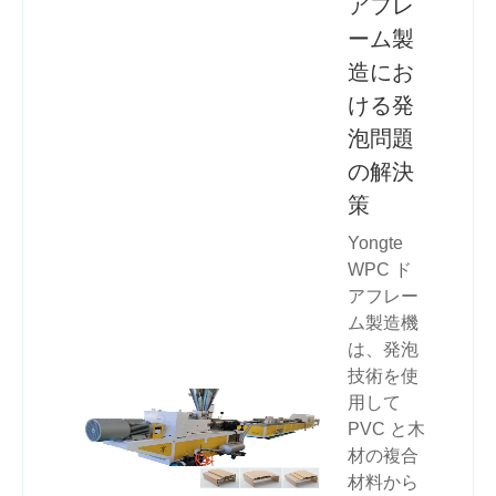
アフレ
ーム製
造にお
ける発
泡問題
の解決
策
Yongte
WPC ド
アフレー
ム製造機
は、発泡
技術を使
用して
PVC と木
材の複合
材料から