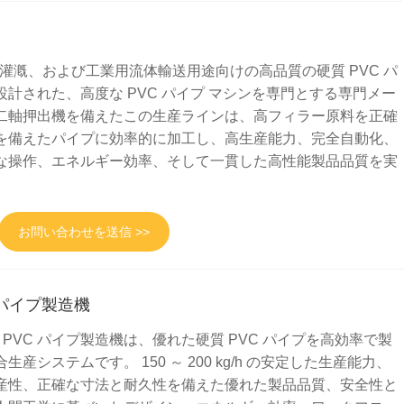
農業灌漑、および工業用流体輸送用途向けの高品質の硬質 PVC パ
計された、高度な PVC パイプ マシンを専門とする専門メー
二軸押出機を備えたこの生産ラインは、高フィラー原料を正確
を備えたパイプに効率的に加工し、高生産能力、完全自動化、
な操作、エネルギー効率、そして一貫した高性能製品品質を実
お問い合わせを送信 >>
VCパイプ製造機
mm 排水 PVC パイプ製造機は、優れた硬質 PVC パイプを高効率で製
産システムです。 150 ～ 200 kg/h の安定した生産能力、
産性、正確な寸法と耐久性を備えた優れた製品品質、安全性と