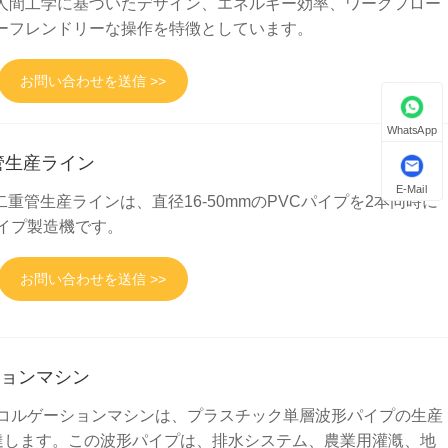
人間工学に基づいたデザイン、エネルギー効率、ワークフロー
ーフレンドリーな操作を特徴としています。
お問い合わせを送信 >>
WhatsApp
重管生産ライン
E-Mail
m PVC二重管生産ラインは、直径16-50mmのPVCパイプを2本同時に
パイプ製造機です。
お問い合わせを送信 >>
ションマシン
 パイプコルゲーションマシンは、プラスチック単層波形パイプの生産
分に達します。この波形パイプは、排水システム、農業用灌漑、地