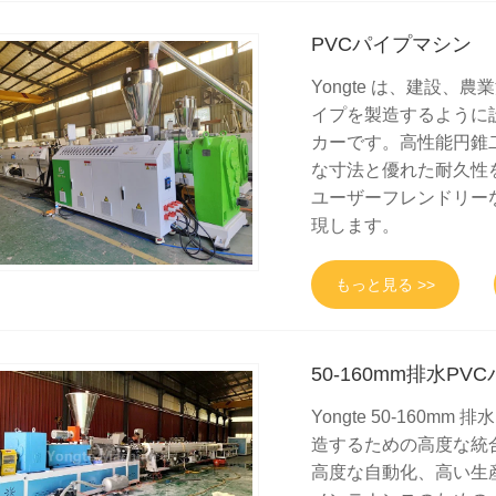
PVCパイプマシン
Yongte は、建設、
イプを製造するように設
カーです。高性能円錐
な寸法と優れた耐久性
ユーザーフレンドリー
現します。
もっと見る >>
50-160mm排水P
Yongte 50-160
造するための高度な統合生
高度な自動化、高い生