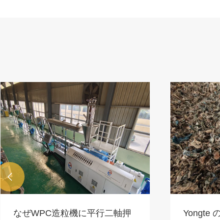

なぜWPC造粒機に平行二軸押
Yongt