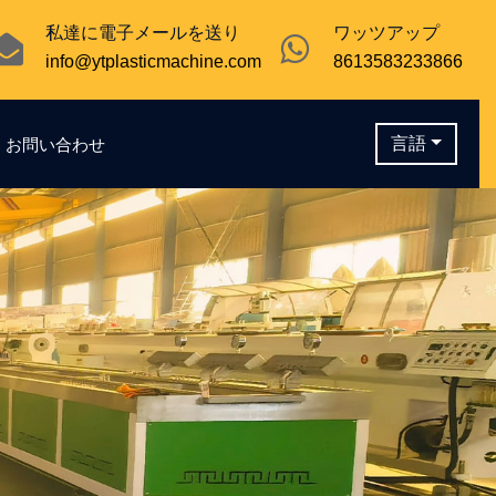
私達に電子メールを送り
ワッツアップ
info@ytplasticmachine.com
8613583233866
言語
お問い合わせ