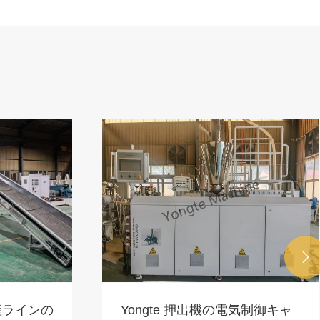

産ラインの
Yongte 押出機の電気制御キャ