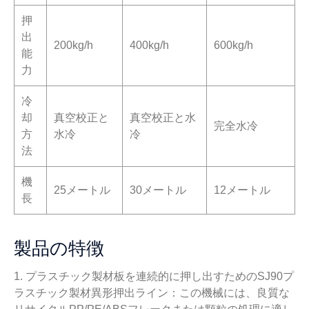
押
出
200kg/h
400kg/h
600kg/h
能
力
冷
却
真空校正と
真空校正と水
完全水冷
方
水冷
冷
法
機
25メートル
30メートル
12メートル
長
製品の特徴
1. プラスチック製材板を連続的に押し出すためのSJ90プ
ラスチック製材異形押出ライン：この機械には、良質な