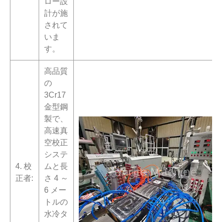
ロー設
計が施
されて
いま
す。
高品質
の
3Cr17
金型鋼
製で、
高速真
空校正
システ
4. 校
ムと長
正者:
さ 4 ～
6 メー
トルの
水冷タ