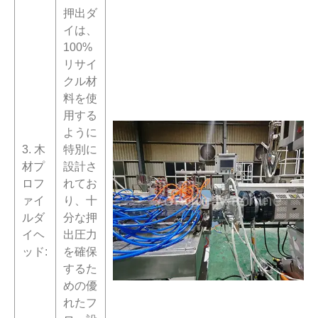
押出ダ
イは、
100%
リサイ
クル材
料を使
用する
ように
3. 木
特別に
材プ
設計さ
ロフ
れてお
ァイ
り、十
ルダ
分な押
イヘ
出圧力
ッド:
を確保
するた
めの優
れたフ