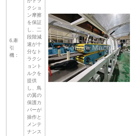
がトラ
クショ
ン摩擦
を保証
し、二
段階減
6.牽
速が十
引
分なト
機：
ラクシ
ョント
ルクを
提供
し、鳥
の翼の
保護カ
バーが
操作と
メンテ
ナンス