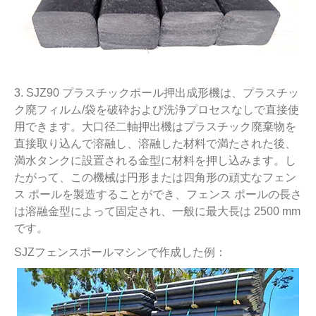
3. SJZ90 プラスチックポール押出成形機は、プラスチッ
ク廃フィルム/袋を破砕および洗浄プロセスなしで直接使
用できます。大口径二軸押出機はプラスチック廃棄物を
直接取り込んで溶融し、溶融した材料で満たされた後、
満水タンクに設置される金型に材料を押し込みます。し
たがって、この機械は円形または四角形の頑丈なフェン
ス ポールを製造することができ、フェンス ポールの長さ
は溶融金型によって固定され、一般に最大長は 2500 mm
です。
SJZフェンスポールマシンで作成した例：