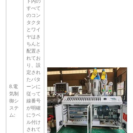
ト内の
すべて
のコン
タクタ
とワイ
ヤはき
ちんと
配置さ
れてお
り、設
定され
たパタ
8.電
ーンに
気制
従って
御シ
線番号
ステ
が明確
ム:
にラベ
ル付け
されて