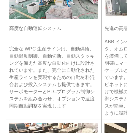
高度な自動運転システム
先進の高品質
ABB イン
完全な WPC 生産ラインは、自動供給、
タ、オムロン
自動温度制御、自動切断、自動スタッキ
を装備してお
ングを備えた高度な自動化向けに設計さ
明確にマーク
れています。また、完全に自動化された
ケーブルと接
生産ラインを実現するための自動材料混
ています。顧
合および投入システムも提供できます。
ビネットに 
サーボモーターとPLCプログラム制御シ
けで機械の動
ステムを組み合わせ、オプションで速度
御システムは
同期自動調整を実現します
スが簡単、安
ように設計さ