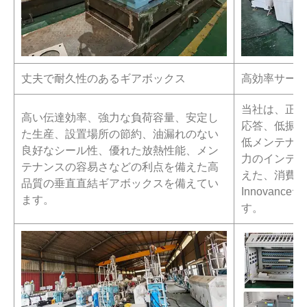
丈夫で耐久性のあるギアボックス
高効率サーボ
当社は、正確
高い伝達効率、強力な負荷容量、安定し
応答、低振動
た生産、設置場所の節約、油漏れのない
低メンテナン
良好なシール性、優れた放熱性能、メン
力のインテリ
テナンスの容易さなどの利点を備えた高
えた、消費電
品質の垂直直結ギアボックスを備えてい
Innovan
ます。
す。