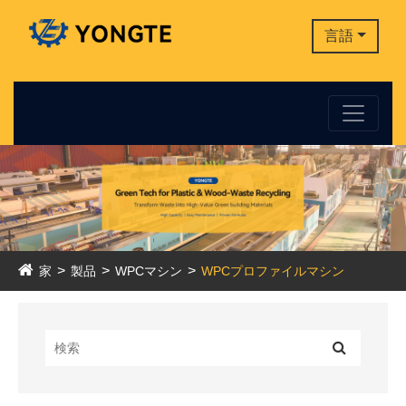
言語
家
製品
WPCマシン
WPCプロファイルマシン