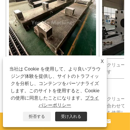
X
スクリューバ
堅牢な鋼板製の丈夫なマシンの基本
当社は Cookie を使用して、より良いブラウ
ます
ジング体験を提供し、サイトのトラフィッ
クを分析し、コンテンツをパーソナライズ
プラスチック製材機の基本構造は無垢鋼
します。このサイトを使用すると、Cookie
板で構成され、CNCによる切削・研磨加
の使用に同意したことになります。
プライ
工により正確な寸法とバランスを確保
スクリューと
バシーポリシー
し、安定した連続稼動をサポートしま
に合わせて特
す。機械フレームは、20 年以上の使用に
料を使用して
拒否する
受け入れる
損傷なく耐えられるように設計されてい
の特殊な材料



ます。材料や水と接触するすべての部品
命を 1.5 