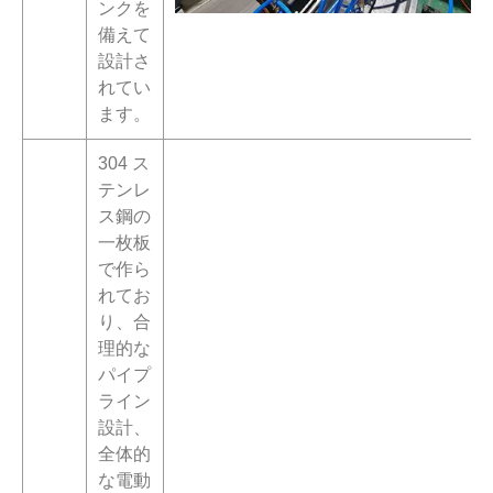
ンクを
備えて
設計さ
れてい
ます。
304 ス
テンレ
ス鋼の
一枚板
で作ら
れてお
り、合
理的な
パイプ
ライン
設計、
全体的
な電動