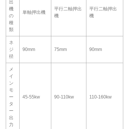
出
機
平行二軸押出
平行二軸押出
単軸押出機
の
機
機
種
類
ネ
ジ
90mm
75mm
90mm
径
メ
イ
ン
モ
ー
45-55kw
90-110kw
110-160kw
タ
ー
出
力