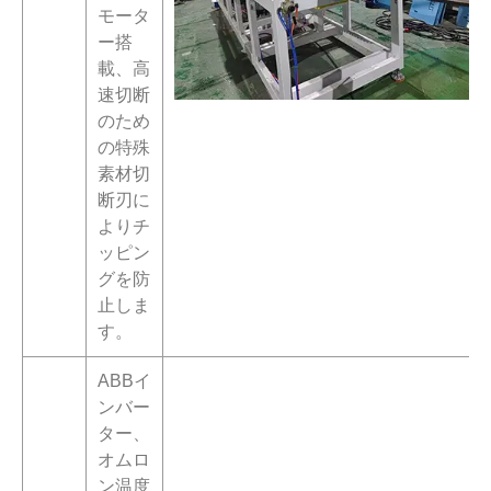
モータ
ー搭
載、高
速切断
のため
の特殊
素材切
断刃に
よりチ
ッピン
グを防
止しま
す。
ABBイ
ンバー
ター、
オムロ
ン温度