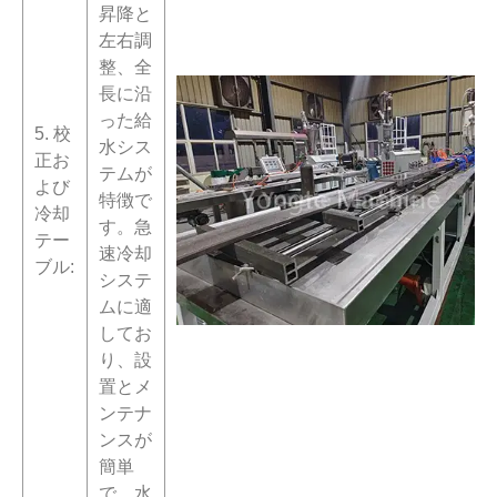
昇降と
左右調
整、全
長に沿
った給
5. 校
水シス
正お
テムが
よび
特徴で
冷却
す。急
テー
速冷却
ブル:
システ
ムに適
してお
り、設
置とメ
ンテナ
ンスが
簡単
で、水