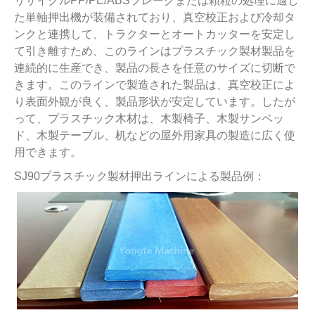
リサイクルPP/PE/ABSフレークまたは顆粒の処理に適し
た単軸押出機が装備されており、真空校正および冷却タ
ンクと連携して、トラクターとオートカッターを安定し
て引き離すため、このラインはプラスチック製材製品を
連続的に生産でき、製品の長さを任意のサイズに切断で
きます。このラインで製造された製品は、真空校正によ
り表面外観が良く、製品形状が安定しています。したが
って、プラスチック木材は、木製椅子、木製サンベッ
ド、木製テーブル、机などの屋外用家具の製造に広く使
用できます。
SJ90プラスチック製材押出ラインによる製品例：