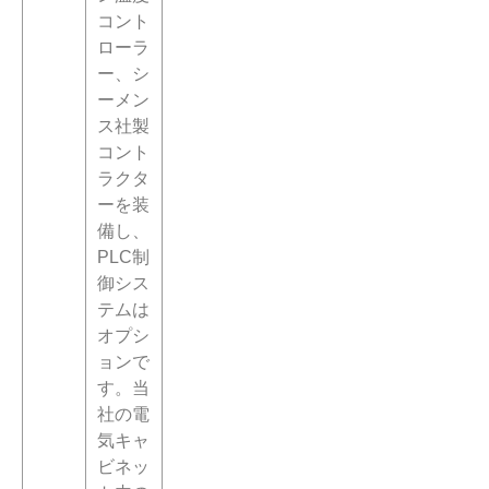
コント
ローラ
ー、シ
ーメン
ス社製
コント
ラクタ
ーを装
備し、
PLC制
御シス
テムは
オプシ
ョンで
す。当
社の電
気キャ
ビネッ