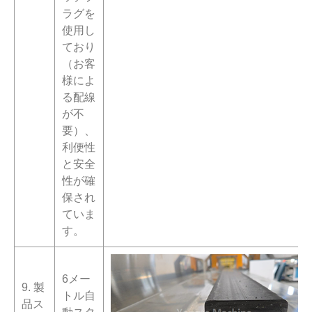
ラグを
使用し
ており
（お客
様によ
る配線
が不
要）、
利便性
と安全
性が確
保され
ていま
す。
6メー
9. 製
トル自
品ス