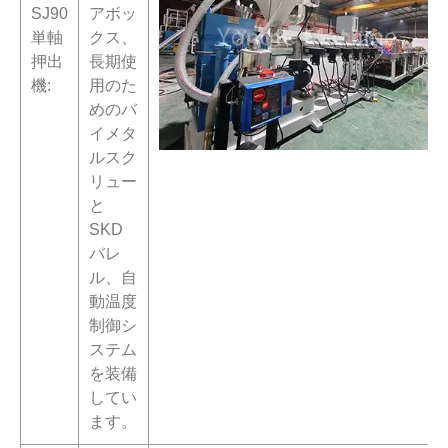
SJ90
アボッ
単軸
クス、
押出
長期使
機:
用のた
めのバ
イメタ
ルスク
リュー
と
SKD
バレ
ル、自
動温度
制御シ
ステム
を装備
してい
ます。