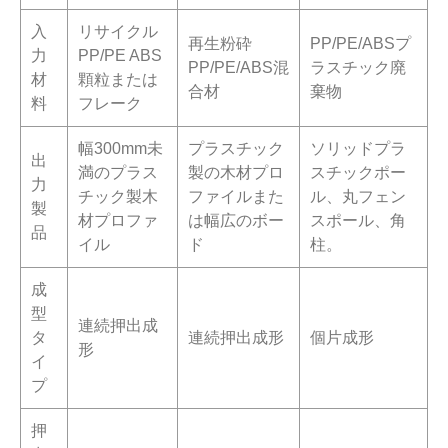
入
リサイクル
再生粉砕
PP/PE/ABSプ
力
PP/PE ABS
PP/PE/ABS混
ラスチック廃
材
顆粒または
合材
棄物
料
フレーク
幅300mm未
プラスチック
ソリッドプラ
出
満のプラス
製の木材プロ
スチックポー
力
チック製木
ファイルまた
ル、丸フェン
製
材プロファ
は幅広のボー
スポール、角
品
イル
ド
柱。
成
型
連続押出成
タ
連続押出成形
個片成形
形
イ
プ
押