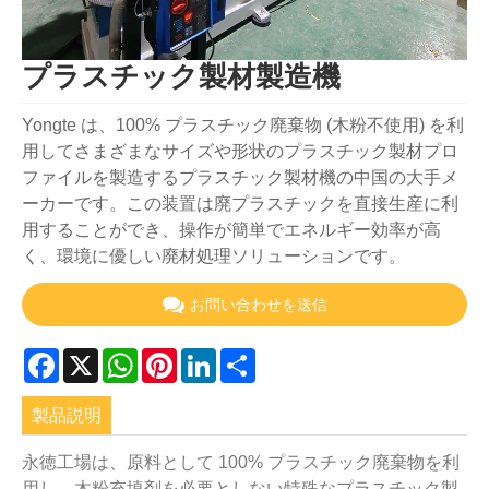
プラスチック製材製造機
Yongte は、100% プラスチック廃棄物 (木粉不使用) を利
用してさまざまなサイズや形状のプラスチック製材プロ
ファイルを製造するプラスチック製材機の中国の大手メ
ーカーです。この装置は廃プラスチックを直接生産に利
用することができ、操作が簡単でエネルギー効率が高
く、環境に優しい廃材処理ソリューションです。
お問い合わせを送信
Facebook
X
WhatsApp
Pinterest
LinkedIn
Share
製品説明
永徳工場は、原料として 100% プラスチック廃棄物を利
用し、木粉充填剤を必要としない特殊なプラスチック製