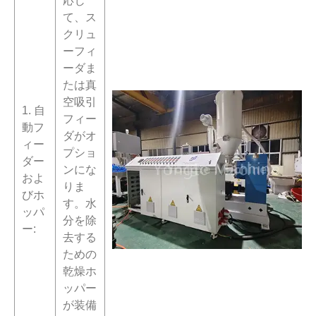
応じ
て、ス
クリュ
ーフィ
ーダま
たは真
空吸引
1. 自
フィー
動フ
ダがオ
ィー
プショ
ダー
ンにな
およ
りま
びホ
す。水
ッパ
分を除
ー:
去する
ための
乾燥ホ
ッパー
が装備