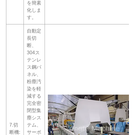
を簡素
化しま
す。
自動定
長切
断、
304ス
テンレ
ス鋼パ
ネル、
粉塵汚
染を軽
減する
完全密
閉型集
塵シス
7.切
テム、
断機:
サーボ