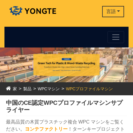
言語
家
製品
WPCマシン
WPCプロファイルマシン
中国のCE認定WPCプロファイルマシンサプ
ライヤー
最高品質の木質プラスチック複合 WPC マシンをご覧く
ださい。
ヨン
テファクトリー
！ターンキープロジェクト