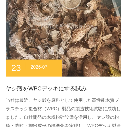
23
2026-07
ヤシ殻をWPCデッキにする試み
当社は最近、ヤシ殻を原料として使用した高性能木質プ
ラスチック複合材（WPC）製品の製造技術試験に成功し
ました。自社開発の木粉粉砕設備を活用し、ヤシ殻の粉
砕・造粒・押出成形の標準化を実現し、WPCデッキ製造